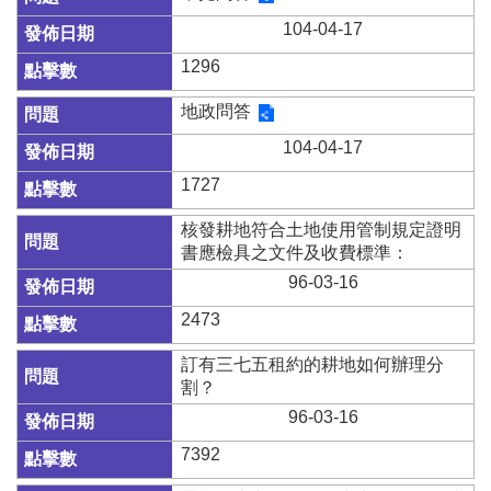
辦
與
104-04-17
查
1296
詢
地政問答
便
民
104-04-17
服
務
1727
民
核發耕地符合土地使用管制規定證明
意
書應檢具之文件及收費標準：
交
96-03-16
流
2473
下
載
訂有三七五租約的耕地如何辦理分
專
割？
區
96-03-16
主
7392
題