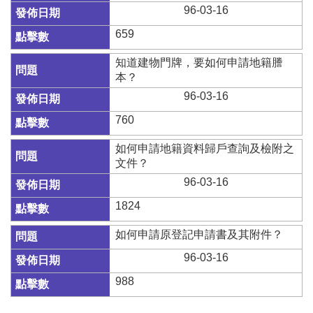
96-03-16
隱
659
私
權
知道建物門牌，要如何申請地籍謄
與
本？
資
96-03-16
訊
安
760
全
政
如何申請地籍資料歸戶查詢及檢附之
策
文件？
96-03-16
政
府
1824
網
站
如何申請原登記申請書及其附件？
資
料
96-03-16
開
988
放
宣