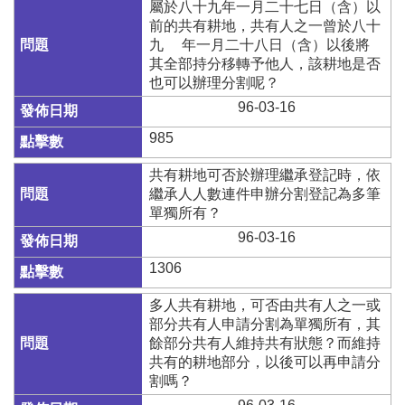
專
屬於八十九年一月二十七日（含）以
區
前的共有耕地，共有人之一曾於八十
九 年一月二十八日（含）以後將
其
其全部持分移轉予他人，該耕地是否
他
也可以辦理分割呢？
服
96-03-16
務
985
地
籍
共有耕地可否於辦理繼承登記時，依
圖
繼承人人數連件申辦分割登記為多筆
單獨所有？
實
96-03-16
價
登
1306
錄
多人共有耕地，可否由共有人之一或
未
部分共有人申請分割為單獨所有，其
辦
餘部分共有人維持共有狀態？而維持
繼
共有的耕地部分，以後可以再申請分
承
割嗎？