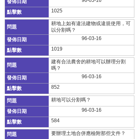
96-03-16
網
站
1025
導
覽
耕地上如有違法建物或違規使用，可
以分割嗎？
English
96-03-16
臺
1019
南
市
建有合法農舍的耕地可以辦理分割
政
嗎？
府
96-03-16
地
政
852
局
耕地可以分割嗎？
政
府
96-03-16
資
584
訊
公
要辦理土地合併應檢附那些文件？
開