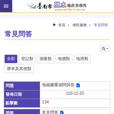
搜
跳到主要內容區塊
尋
進
階
搜
首頁
便民服務
常見問答
尋
常見問答
訊
息
快
全部
登記類
測量類
地價類
地用類
報
謄本及其他類
機
關
簡
地籍圖重測問與答
介
110-11-25
線
134
上
申
常見問答