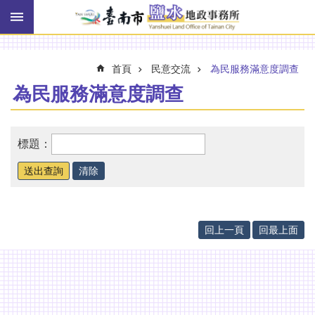
搜
跳到主要內容區塊
尋
進
階
搜
首頁
民意交流
為民服務滿意度調查
尋
為民服務滿意度調查
訊
標題：
息
快
報
機
關
回上一頁
回最上面
簡
介
線
上
申