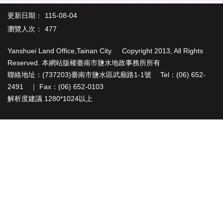
辦
與
更新日期：
115-08-04
查
瀏覽人次：
477
詢
Yanshuei Land Office,Tainan City. Copyright 2013, All Rights
便
民
Reserved. 本網站版權臺南市鹽水地政事務所所有
服
聯絡地址：(737203)臺南市鹽水區武廟路1-1號 Tel：(06) 652-
務
2491 ｜ Fax：(06) 652-0103
解析度建議 1280*1024以上
民
意
交
流
下
載
專
區
主
題