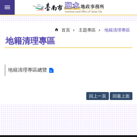
搜
跳到主要內容區塊
尋
進
階
搜
首頁
主題專區
地籍清理專區
尋
地籍清理專區
訊
息
地籍清理專區總覽
快
報
機
關
回上一頁
回最上面
簡
介
線
上
申