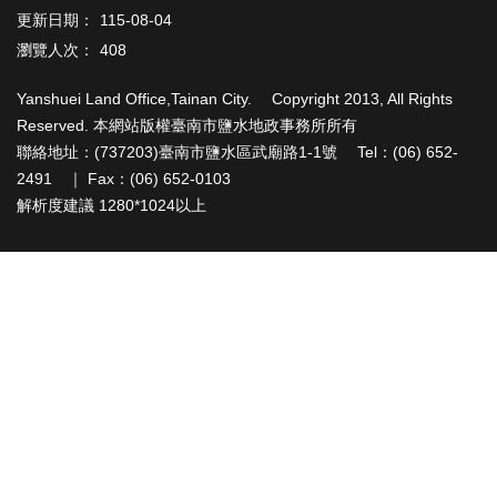
辦
更新日期：
115-08-04
與
瀏覽人次：
408
查
詢
Yanshuei Land Office,Tainan City. Copyright 2013, All Rights
便
Reserved. 本網站版權臺南市鹽水地政事務所所有
民
聯絡地址：(737203)臺南市鹽水區武廟路1-1號 Tel：(06) 652-
服
2491 ｜ Fax：(06) 652-0103
務
解析度建議 1280*1024以上
民
意
交
流
下
載
專
區
主
題