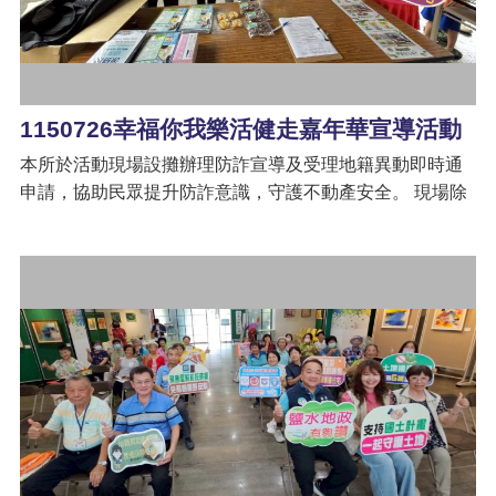
辦
與
查
詢
便
1150726幸福你我樂活健走嘉年華宣導活動
民
服
本所於活動現場設攤辦理防詐宣導及受理地籍異動即時通
務
申請，協助民眾提升防詐意識，守護不動產安全。 現場除
提供防詐知識宣導，提醒民眾提高警覺、防範不動產詐騙
民
外，也協助申辦「地籍異動即時通」服務，當名下不動產
意
交
有買賣、贈與、抵押權設定等地籍異動時，即可即時收到
流
簡訊或電子郵件通知，及早掌握地籍異動資訊，提升財產
保障。 感謝鄉親朋友熱情參與，凡完成申辦服務者，皆可
下
獲得精美宣導品一份，在健走運動之餘，也能增進防詐及
載
地政知識，共同打造安全、幸福的生活環境。
專
區
主
題