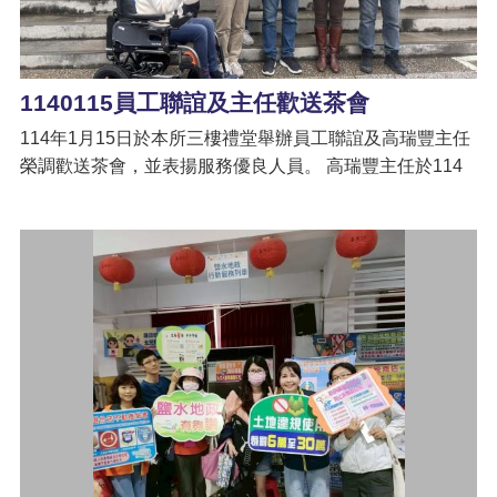
1140115員工聯誼及主任歡送茶會
114年1月15日於本所三樓禮堂舉辦員工聯誼及高瑞豐主任
榮調歡送茶會，並表揚服務優良人員。 高瑞豐主任於114
年1月16日榮調玉井地政事務所，主任為感謝同仁們這段時
間的協助與辛勞，本次茶會更是自掏腰包出資加碼多道美
味餐點、飲料及摸彩獎品，大家盡情享用美食並共同參與
抽獎活動，氣氛歡樂活潑，幸運中獎同仁驚喜歡呼聲不
斷。 茶會中同仁們誠摯的祝福並與主任互道珍重，現場充
滿溫馨及離情氛圍，會後並邀請主任與同仁合影留念。