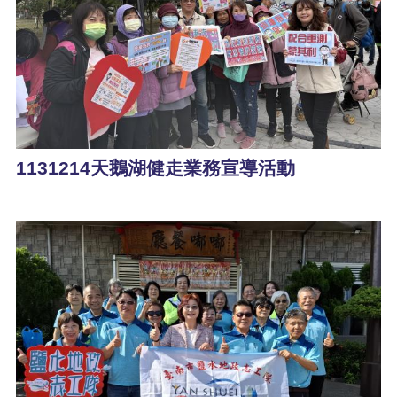
1131214天鵝湖健走業務宣導活動