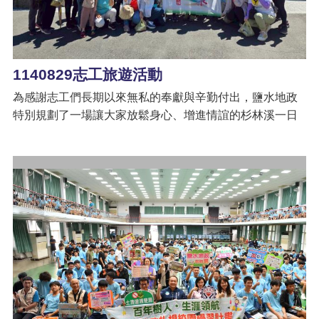
告
來道路。 未來，鹽水地政事務所將持續前進校園，以多元
創新方式推廣地政知識，陪伴年輕世代強化自我保護與權
益保障能力，共同打造更安心的生活環境。
1140829志工旅遊活動
為感謝志工們長期以來無私的奉獻與辛勤付出，鹽水地政
特別規劃了一場讓大家放鬆身心、增進情誼的杉林溪一日
遊，這趟旅程不僅風景宜人、笑聲不斷，更蘊含了滿滿的
感動與感謝。 這次的杉林溪一日遊，讓我們在自然中重新
充電，也在彼此的陪伴下感受到滿滿的溫暖與歡樂。志工
不只是付出，更是一群彼此扶持、一起歡笑的夥伴，未
來，地政將繼續與志工夥伴們攜手同行，讓愛與服務延
續，讓每一份付出都發揮最大的溫暖與力量。