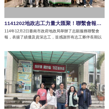
1141202地政志工力量大匯聚！聯繫會報＋慶生現場幸福滿滿
114年12月2日臺南市政府地政局舉辦了志願服務聯繫會
報，表揚了績優及資深志工，並感謝所有志工夥伴長期以
來對地政業務的無私奉獻。 陳淑美局長也特別肯定所有志
工的貢獻，尤其是擁有專業證照的志工，為市政發展提供
了強大的支持。 活動現場，本所特別為本日壽星志工準備
驚喜慶生，同仁與志工們一同獻上滿滿的祝福。有蛋糕、
有笑聲、有感動～現場幸福感瞬間爆棚，充分展現鹽水地
政最溫暖的團隊精神！ 恭喜所有獲獎志工，感謝每一位默
默付出的志工夥伴，是你們讓鹽水地政服務更貼心、更溫
暖！