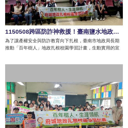
網
創意與活力。
站
導
覽
1150508跨區防詐神救援！臺南鹽水地政前進高雄路竹高中—揭秘「防盜警報器」
English
為了讓產權安全與防詐教育向下扎根，​臺南市地政局長期
臺
推動「百年樹人」地政扎根校園學習計畫，生動實用的宣
南
市
導成效深獲好評，更是吸引了高雄市立路竹高級高中的目
政
光，跨縣市發出邀約!鹽水地政事務所於115年5月8日前
府
往，舉辦「地政不無聊，青春不被騙！」校園宣導活動。
地
這場來自臺南的「地政知識直送」引發學生的熱情參與，
政
現場搶答踴躍，成功讓年輕學子化身為家中的「財產小警
局
衛」！ 「一公斤的棉花與鐵，哪個比較重？」活動由趣味
政
腦筋急轉彎開場，路竹高中的同學們展現極快的反應力，
府
瞬間拉近了臺南與高雄的距離。鹽水地政同仁趁熱打鐵，
資
生動傳授了地政防詐的兩大「護身符」—「住址隱匿」與
訊
公
「地籍異動即時通」，申辦完成等同於為家裡的不動產安
開
裝了最敏銳的防盜警報器。 臺南市長黃偉哲表示，地政工