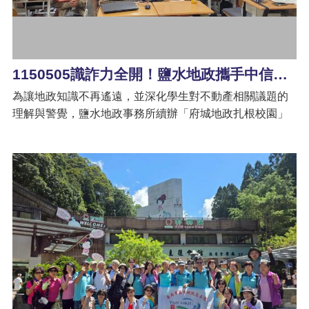
作是城市發展的根基，面對日新月異詐騙手法，防詐教育
隱
必須「向下札根」。市長對鹽水地政事務所跨出臺南、走
私
進高雄校園的行動表示肯定，並期許學子將這些實用的地
權
政法寶帶回家庭，用知識築起最強韌的防詐圍牆！ 地政局
與
1150505識詐力全開！鹽水地政攜手中信高中守護青春不被騙
資
長陳淑美指出，地政服務正邁向數位化時代，地政局打造
訊
為讓地政知識不再遙遠，並深化學生對不動產相關議題的
「府城南籍圈」智慧圖資平台，讓生硬、複雜的地籍、地
安
理解與警覺，鹽水地政事務所續辦「府城地政扎根校園」
價資訊變得簡單易查。特別提醒所有在外求學、生活的學
全
活動，以貼近生活的實例與互動方式，將專業知識轉化為
子，在面臨租屋或居住問題時，可透過「府城南籍圈」的
政
學生看得懂、用得上的實用內容，讓「識詐」從校園開始
全方位查詢不動產資訊，讓資訊不對稱的詐騙手法無所遁
策
扎根。 這次特別走進中信高級中學，用最生活化的方式，
形。 鹽水地政主任陳世平補充說明，除了防詐觀念，活動
政
帶同學們一起學習~ 租屋安全小撇步（看契約、查權利）
也融入測量、地籍圖資、不動產租賃安全、性別平等與職
府
土地測量小知識（界線在哪？權利怎麼看？） 常見不動產
涯探索議題。鼓勵同學不分性別，勇於追求自己的職業夢
網
詐騙手法破解 地政體系與多元職涯發展 從「租屋不踩雷」
想。現場不少同學主動詢問地政科系的報考與職涯細節，
站
到「界線不搞錯」，再到「識詐有一套」，現場互動熱
場面溫馨且具啟發性，鹽水地政團隊未來將持續推廣專業
資
烈、反應踴躍，學習氣氛滿滿，讓地政知識真正走進生
料
地政科技，讓地政知識扎根校園。
開
活，變得看得懂、也用得上。同時也帶領學生認識地政體
放
系的運作，並延伸介紹多元職涯發展方向，讓大家看見地
宣
政專業不只是法規與土地，更是一條兼具專業與服務的未