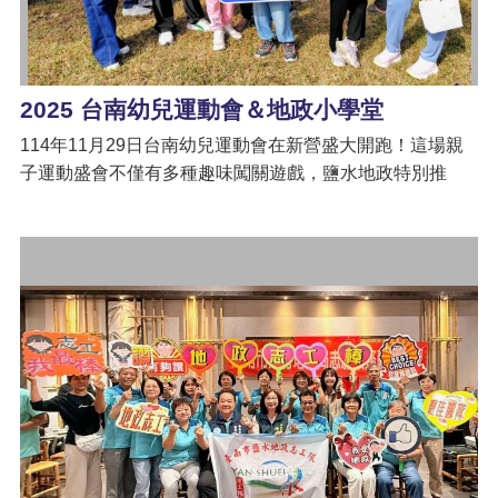
2025 台南幼兒運動會＆地政小學堂
114年11月29日台南幼兒運動會在新營盛大開跑！這場親
子運動盛會不僅有多種趣味闖關遊戲，鹽水地政特別推
出 「地政小學堂」，透過簡單的圖卡與口語教學，幫助家
長輕鬆了解不動產知識與防詐技巧 ！完成任務還能轉動
「開心轉轉樂」，抽取驚喜小禮物，讓親子同樂，運動與
學習並重！一邊運動，一邊提升居住安全與防詐意識，度
過一個健康又充實的週末！