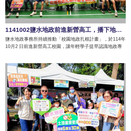
1141002鹽水地政前進新營高工，播下地政種子，開啟職涯希望
鹽水地政事務所持續推動「校園地政扎根計畫」，於114年
10月2 日前進新營高工校園，讓年輕學子提早認識地政專
業與未來職涯方向。並特別邀請南瀛地政士公會鄭瑞祥名
譽理事長到校擔任講座，和同學們面對面分享自己的職場
人生經驗，以職場故事、人生智慧帶領學生走進地政士的
世界。