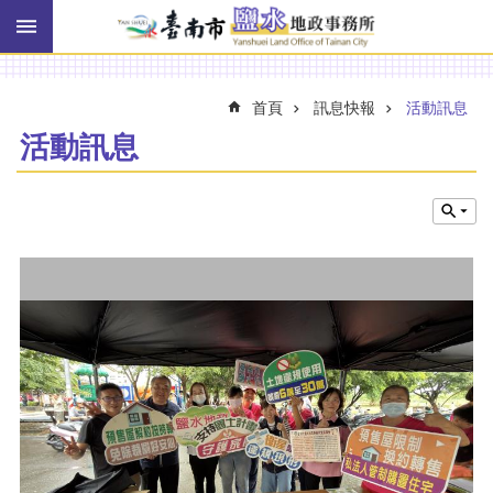
搜
跳到主要內容區塊
尋
進
階
搜
首頁
訊息快報
活動訊息
尋
活動訊息
訊
息
快
報
機
關
簡
介
線
上
申