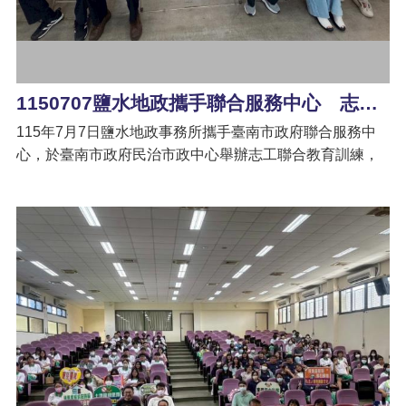
專
區
其
他
服
1150707鹽水地政攜手聯合服務中心 志工教育訓練強化防詐與數位力
務
115年7月7日鹽水地政事務所攜手臺南市政府聯合服務中
地
心，於臺南市政府民治市政中心舉辦志工聯合教育訓練，
籍
透過結合地政專業、防詐宣導及數位生活應用課程，強化
圖
志工多元學習與服務能力，打造更貼近民眾需求的優質志
工團隊。 本次教育訓練安排「地政實務分享與防詐宣導」
實
課程，透過實務案例解析、常見不動產詐騙手法介紹及防
價
登
範觀念說明，協助志工掌握最新地政法令與防詐知識，提
錄
升協助民眾諮詢及宣導服務的能力，進一步發揮第一線服
務與守護民眾財產安全的重要角色。 此外，配合臺南市政
未
府推動行動上網計畫，特別規劃志工成長課程「誘人美食
辦
繼
拍照法」，由講師分享智慧型手機攝影技巧與構圖方法，
承
引導志工善用數位工具記錄生活與活動，培養影像表達及
社群媒體應用能力，提升數位學習成效，讓志願服務更具