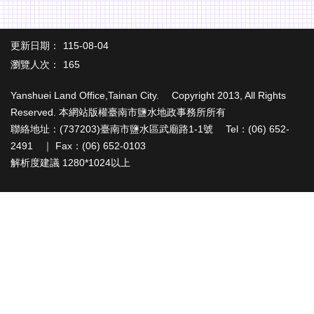
辦
與
查
更新日期：
115-08-04
詢
瀏覽人次：
165
便
民
Yanshuei Land Office,Tainan City. Copyright 2013, All Rights
服
Reserved. 本網站版權臺南市鹽水地政事務所所有
務
聯絡地址：(737203)臺南市鹽水區武廟路1-1號 Tel：(06) 652-
民
2491 ｜ Fax：(06) 652-0103
意
解析度建議 1280*1024以上
交
流
下
載
專
區
主
題