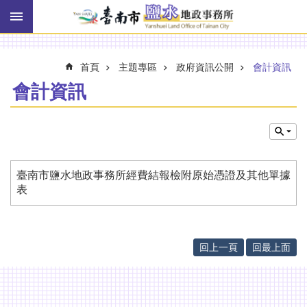
搜
跳到主要內容區塊
尋
進
階
搜
首頁
主題專區
政府資訊公開
會計資訊
尋
會計資訊
訊
息
快
報
臺南市鹽水地政事務所經費結報檢附原始憑證及其他單據
表
機
關
簡
介
回上一頁
回最上面
線
上
申