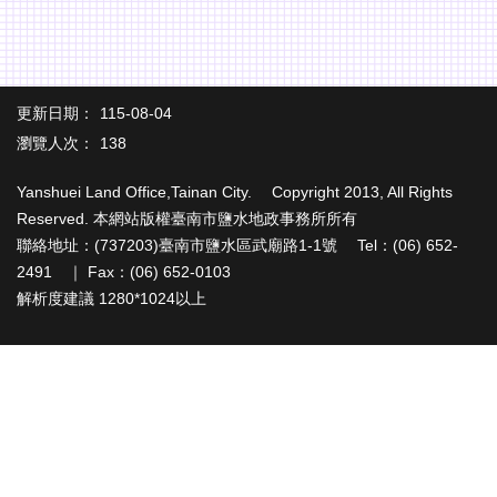
辦
與
查
詢
更新日期：
115-08-04
便
民
瀏覽人次：
138
服
務
Yanshuei Land Office,Tainan City. Copyright 2013, All Rights
Reserved. 本網站版權臺南市鹽水地政事務所所有
民
聯絡地址：(737203)臺南市鹽水區武廟路1-1號 Tel：(06) 652-
意
2491 ｜ Fax：(06) 652-0103
交
流
解析度建議 1280*1024以上
下
載
專
區
主
題