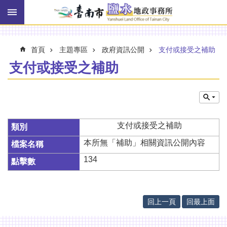
搜
跳到主要內容區塊
尋
進
階
搜
首頁
主題專區
政府資訊公開
支付或接受之補助
尋
支付或接受之補助
訊
息
快
支付或接受之補助
報
本所無「補助」相關資訊公開內容
機
關
134
簡
介
線
回上一頁
回最上面
上
申