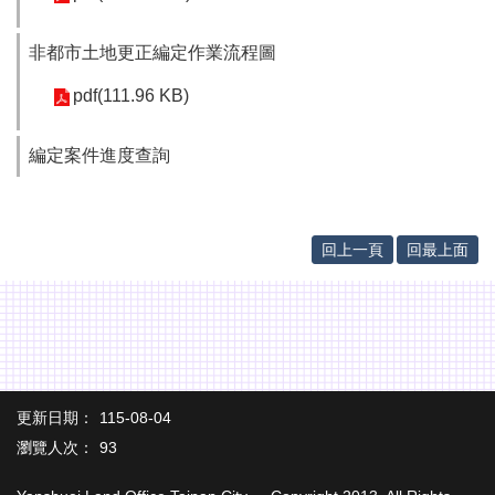
辦
與
查
非都市土地更正編定作業流程圖
詢
pdf(111.96 KB)
便
民
編定案件進度查詢
服
務
民
回上一頁
回最上面
意
交
流
下
載
專
區
更新日期：
115-08-04
瀏覽人次：
93
主
題