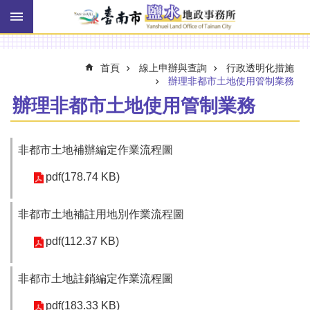
搜
跳到主要內容區塊
尋
進
階
搜
首頁
線上申辦與查詢
行政透明化措施
尋
辦理非都市土地使用管制業務
辦理非都市土地使用管制業務
訊
息
非都市土地補辦編定作業流程圖
快
報
pdf(178.74 KB)
機
關
非都市土地補註用地別作業流程圖
簡
pdf(112.37 KB)
介
線
非都市土地註銷編定作業流程圖
上
申
pdf(183.33 KB)