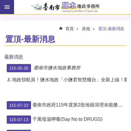
搜
跳到主要內容區塊
尋
進
階
搜
首頁
其他
置頂-最新消息
尋
置頂-最新消息
訊
最新消息
息
快
臺南市鹽水地政事務所
115-05-26
報
⚓ 地政領航員！鹽水地政「小鹽君智慧櫃台」全新上線！歡
機
關
簡
介
臺南市政府115年度第2批地籍清理未能釐清權屬土地代為標售
115-07-22
線
千萬母湯呷毒(Say No to DRUGS)
115-07-13
上
申