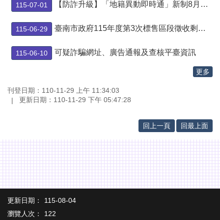
辦
【防詐升級】「地籍異動即時通」新制8月1日上路！跨縣市單一窗口、健保卡線上申辦更便利
115-07-01
與
查
臺南市政府115年度第3次標售區段徵收剩餘可建築土地標售公告
115-06-29
詢
便
可疑詐騙網址、廣告通報及查核平臺資訊
115-06-10
民
更多
服
務
刊登日期：110-11-29 上午 11:34:03
更新日期：110-11-29 下午 05:47:28
民
意
交
回上一頁
回最上面
流
下
載
專
區
主
更新日期：
115-08-04
題
瀏覽人次：
122