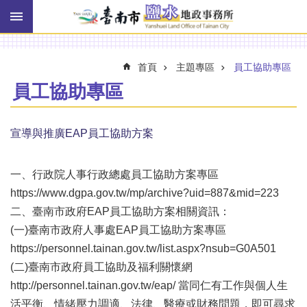
搜
跳到主要內容區塊
尋
進
階
搜
首頁
主題專區
員工協助專區
尋
員工協助專區
訊
宣導與推廣EAP員工協助方案
息
快
報
一、行政院人事行政總處員工協助方案專區
https://www.dgpa.gov.tw/mp/archive?uid=887&mid=223
機
二、臺南市政府EAP員工協助方案相關資訊：
關
簡
(一)臺南市政府人事處EAP員工協助方案專區
介
https://personnel.tainan.gov.tw/list.aspx?nsub=G0A501
(二)臺南市政府員工協助及福利關懷網
線
上
http://personnel.tainan.gov.tw/eap/ 當同仁有工作與個人生
申
活平衡、情緒壓力調適、法律、醫療或財務問題，即可尋求