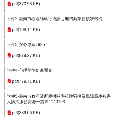
網
pdf(370.53 KB)
站
導
附件2-臺南市心理師執行通訊心理諮商業務核准機構
覽
English
pdf(108.14 KB)
臺
南
附件3-安心專線1925
市
政
pdf(878.27 KB)
府
地
附件4-心理美德促進問卷
政
局
pdf(779.71 KB)
政
府
附件5-臺南市政府暨所屬機關學校性騷擾及職場霸凌被害
資
人防治服務資源一覽表1140103
訊
公
pdf(389.06 KB)
開