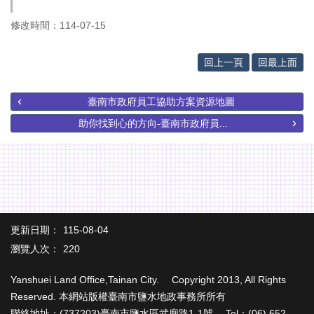
隱
修改時間：114-07-15
私
權
回上一頁
回最上面
與
資
訊
臺南市政府員工協助方案資源地圖
安
助你找到心的方向-臺南市政府員...
全
政
策
政
府
網
站
更新日期：
115-08-04
資
瀏覽人次：
220
料
開
Yanshuei Land Office,Tainan City. Copyright 2013, All Rights
放
Reserved. 本網站版權臺南市鹽水地政事務所所有
宣
聯絡地址：(737203)臺南市鹽水區武廟路1-1號 Tel：(06) 652-