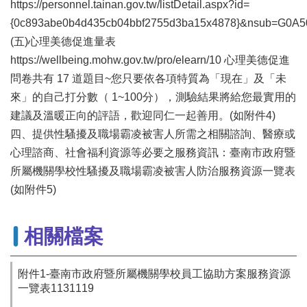
專
https://personnel.tainan.gov.tw/listDetail.aspx?id=
區
{0c893abe0b4d435cb04bbf2755d3ba15x4878}&nsub=G0A5
(五)心理美德促進量表
其
他
https://wellbeing.mohw.gov.tw/pro/elearn/10 心理美德促進
服
問卷共有 17 道題目~您只要依各項特質為「現在」及「未
務
來」的自己打分數（ 1~100分），測驗結果將給您最實用的
建議及溫暖正向的評語，歡迎同仁一起善用。(如附件4)
地
籍
四、提供性騷擾及職場霸凌被害人所需之相關諮詢、醫療或
圖
心理諮商、社會福利資源等必要之服務資訊：臺南市政府暨
所屬機關學校性騷擾及職場霸凌被害人防治服務資源一覽表
實
價
(如附件5)
登
錄
相關檔案
未
辦
繼
附件1-臺南市政府暨所屬機關學校員工協助方案服務資源
承
一覽表1131119