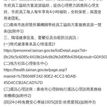
辦
市府員工協助方案資源協助，提供心理壓力因應與心理支
與
查
持。市府員工每人每年享有4小時補助，全程保密，保護使
詢
用者隱私。
(三)臺南市政府暨所屬機關學校員工協助方案服務資源一覽
便
民
表(如附件1)
服
三、職場健康促進、憂鬱症及自殺防治資訊：
務
(一)簡式健康量表及心情溫度計
民
https://personnel.tainan.gov.tw/listDetail.aspx?id=
意
{9c26c5c6085c4419b1b4c6b2fe2d0f5fx4394}&nsub=G0A50
交
(二)地方社區心理衛生中心
流
https://health.tainan.gov.tw/page.asp?
下
mainid=%7B6048F242-90E2-4CC2-9DAB-
載
45D4CCB2ACAD%7D
專
區
(三)通訊心理諮商：臺南市心理師執行通訊心理諮商業務核
准機構(如附件2)
主
(四)24小時免費安心專線1925(諧音:依舊愛我)(如附件3)
題