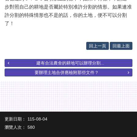
辦
步對照自己的耕地是否屬於特別准許分割的情形。如果連准
與
查
許分割的特殊情形也不是的話，你的土地，便不可以分割
詢
了！
便
民
服
回上一頁
回最上面
務
民
建有合法農舍的耕地可以辦理分割...
意
要辦理土地合併應檢附那些文件？
交
流
下
載
專
區
更新日期：
115-08-04
主
瀏覽人次：
580
題