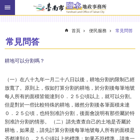
搜
跳到主要內容區塊
尋
進
階
搜
首頁
便民服務
常見問答
尋
常見問答
訊
耕地可以分割嗎？
息
快
報
（一）在八十九年一月二十八日以後，耕地分割的限制己經
放寬了。原則上，假如打算分割的耕地，於分割後每筆地號
機
每人所有的面積皆能達到０．２５公頃以上，就可以分割。
關
簡
但是對於一些比較特殊的耕地，雖然分割後各筆面積未達
介
０．２５公頃，也特別准許分割，後面會說明有那些屬於特
別准許分割的情形。
線
（二）請先查查自己的土地是否屬於
上
耕地，如果是，請先計算分割後每筆地號每人所有的面積是
申
否都達到０．２５公頃以上的標準；如果不符標準，請進一