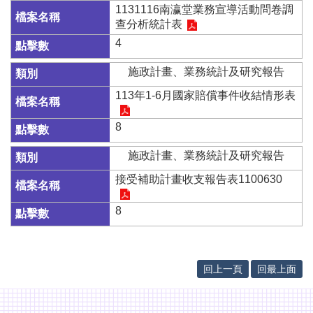
專
1131116南瀛堂業務宣導活動問卷調
區
查分析統計表
其
4
他
施政計畫、業務統計及研究報告
服
務
113年1-6月國家賠償事件收結情形表
地
8
籍
圖
施政計畫、業務統計及研究報告
實
接受補助計畫收支報告表1100630
價
登
8
錄
未
辦
回上一頁
回最上面
繼
承